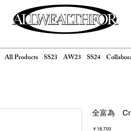
All Products
SS23
AW23
SS24
Collabor
全富為 Cre
価
￥18,700