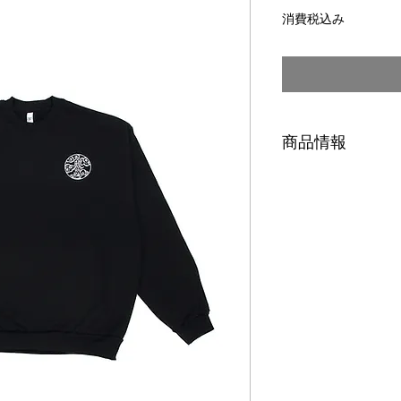
格
消費税込み
商品情報
全富為 crewneck
Los Angels App
全(All)富(Wealth
Size
M:着丈71cm 胸幅61c
L:着丈74cm 胸幅61c
XL:着丈77cm 胸幅66
XXL:着丈80cm 胸幅6