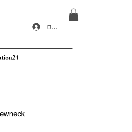
ログイン
ation24
wneck